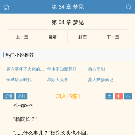
第 64 章 梦见
第 64 章 梦见
上ー章
目录
封面
下ー章
热门小说推荐
穿六零怀了大佬的崽儿
年少不知魔尊好
前方高能
全球诸天时代
星际大头条
异大陆修仙记
〔加入书签〕
<!--go-->
“杨院长？”
“……什么事儿？”杨院长头也不回。