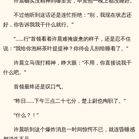
许晨确实没精神到哪里去，毕竟他一晚上都没睡好。
不过他听到这话还是连忙拒绝：“别，我现在状态还
好，你告诉我我干什么就行。”
“……行”首领看着许晨难掩疲惫的样子，还是忍不住
说：”我给你泡杯茶叶提提神？你待会儿别给睡着了。”
许晨立马强打精神，睁大眼：“不用，你直接说我干
什么吧。”
首领最终还是叹口气。
“昨日……下午三点二十七分，楚上尉也殉职了。”
“什么？！”
许晨听到这个爆炸消息一时间惊愕不已，就连昏睡感
都消失不见。