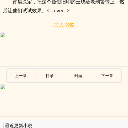
许晨决定，把这个疑似旧印的玉玦给老刑警带上，然
后让他们试试效果。<!--over-->
〔加入书签〕
上ー章
目录
封面
下ー章
最近更新小说