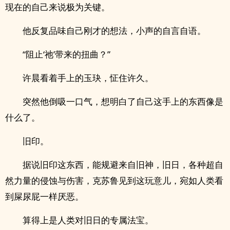
现在的自己来说极为关键。
他反复品味自己刚才的想法，小声的自言自语。
“阻止‘祂’带来的扭曲？”
许晨看着手上的玉玦，怔住许久。
突然他倒吸一口气，想明白了自己这手上的东西像是
什么了。
旧印。
据说旧印这东西，能规避来自旧神，旧日，各种超自
然力量的侵蚀与伤害，克苏鲁见到这玩意儿，宛如人类看
到屎尿屁一样厌恶。
算得上是人类对旧日的专属法宝。