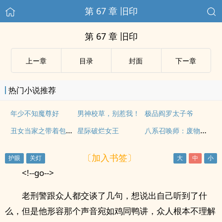
第 67 章 旧印
第 67 章 旧印
上ー章
目录
封面
下ー章
热门小说推荐
年少不知魔尊好
男神校草，别惹我！
极品阎罗太子爷
丑女当家之带着包子做地主
八系召唤师：废物嫡小姐
星际破烂女王
〔加入书签〕
<!--go-->
老刑警跟众人都交谈了几句，想说出自己听到了什
么，但是他形容那个声音宛如鸡同鸭讲，众人根本不理解