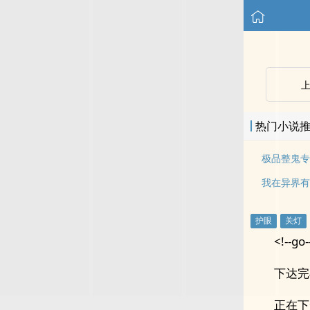
热门小说
极品整鬼专
我在异界有
<!--go-
下达完
正在下