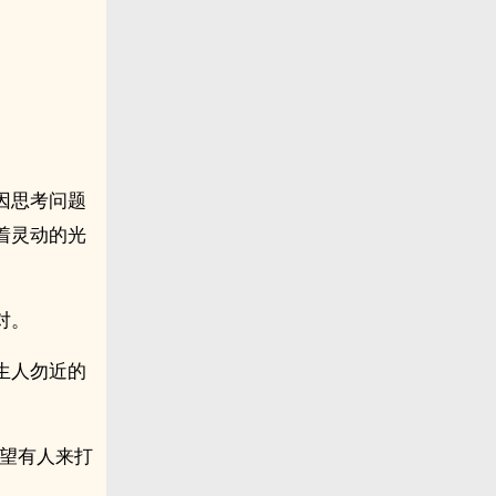
。
因思考问题
着灵动的光
对。
生人勿近的
希望有人来打