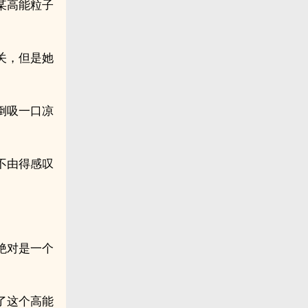
某高能粒子
关，但是她
倒吸一口凉
不由得感叹
绝对是一个
了这个高能