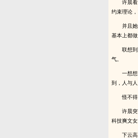
许晨看
约束理论，
并且她
基本上都做
联想到
气。
一想想
到，人与人
怪不得
许晨突
科技爽文女
下云高