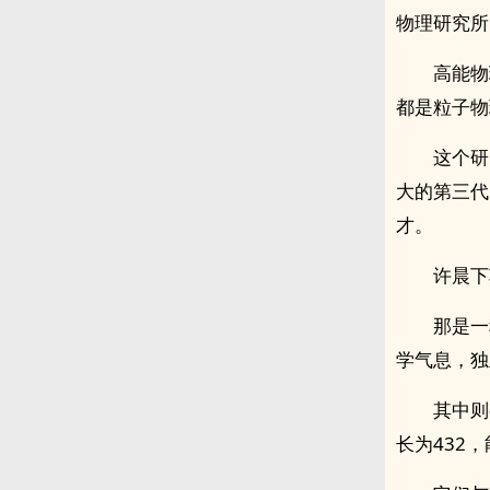
物理研究所
高能物
都是粒子物
这个研
大的第三代
才。
许晨下
那是一
学气息，独
其中则
长为432