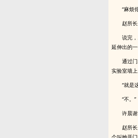
“麻烦
赵所长
说完，
延伸出的一
通过门
实验室墙上
“就是
“不。”
许晨谢
赵所长
个叫她开门