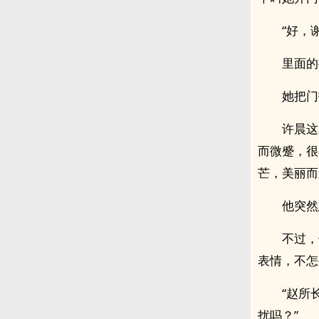
“好，
里面的
她把门
许晨这
而微蹙，很
芒，美丽而
他突然
不过，
表情，不怎
“赵所
扰吗？”