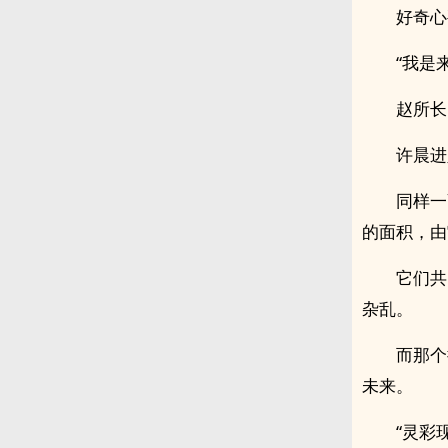
好奇心
“我是
赵所长
许晨进
同样一
的面积，由
它们共
杂乱。
而那个
未来。
“灵彩