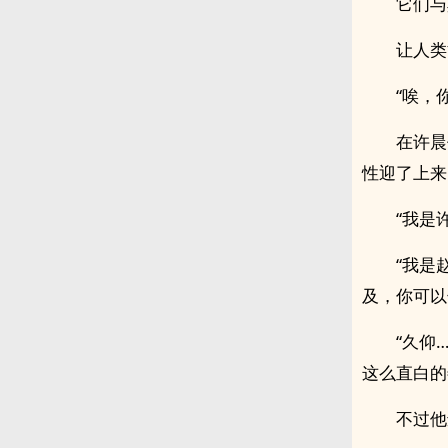
它们与
让人类
“唉，
在许晨
性迎了上来
“我是
“我是
及，你可以
“久仰
这么直白的
不过他