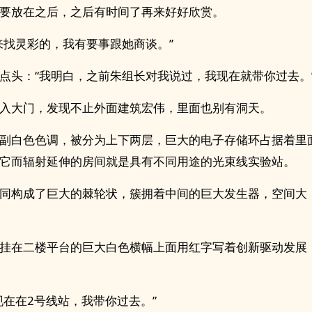
要放在之后，之后有时间了再来好好欣赏。
来找灵彩的，我有要事跟她商谈。”
点头：“我明白，之前朱组长对我说过，我现在就带你过去。
入大门，发现不止外面建筑宏伟，里面也别有洞天。
副白‎色­­色​调，被分为上下两层，巨大的电子存储环占据着
它而辐射延伸的房间就是具有不同用途的光束线实验站。
同构成了巨大的棘轮状，簇拥着中间的巨大发生器，空间大
挂在二楼平台的巨大白色横幅上面用红字写着创新驱动发展
现在在2号线站，我带你过去。”