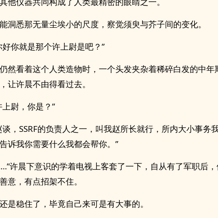
其他仪器共同构成了人类最精密的眼睛之一。
能洞悉那无量尘埃小的尺度，察觉须臾与芥子间的变化。
你好你就是那个许上尉是吧？”
仍然看着这个人类造物时，一个头发夹杂着稀碎白发的中年
，让许晨不由得看过去。
许上尉，你是？”
赵谈，SSRF的负责人之一，叫我赵所长就行，所内大小事务
告诉我你需要什么我都会帮你。”
……”许晨下意识的学着电视上客套了一下，自从有了军职后
善意，有点招架不住。
还是稳住了，毕竟自己来可是有大事的。