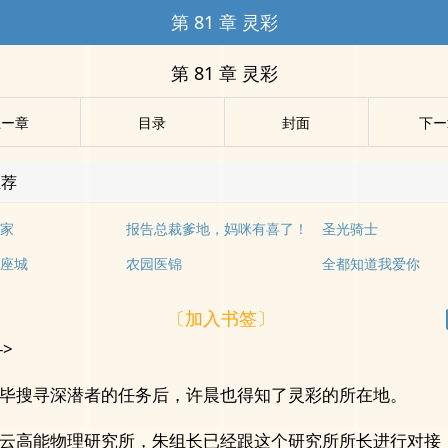
第 81 章 灵彩
第 81 章 灵彩
上ー章
目录
封面
下ー
推荐
家
报告总裁爹地，妈咪有喜了！
圣光骑士
座城
农园医锦
全都知道我爱你
〔加入书签〕
->
毕搜寻深潜者的任务后，许晨也得知了灵彩的所在地。
云高能物理研究所，朱组长已经跟这个研究所所长进行对接