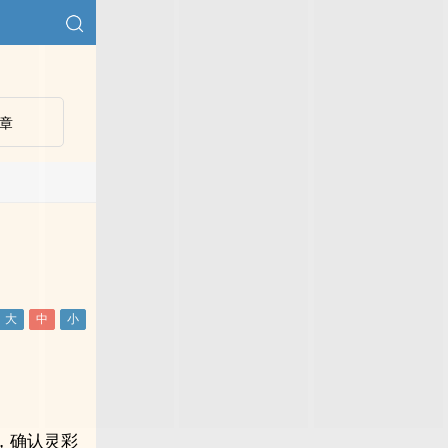
章
，确认灵彩