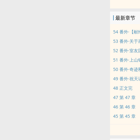
二十二年前，
最新章节
二十二年后，
54 番外·【
就命运而言，
53 番外·关
52 番外·室
详细版文案：
51 番外·上
王见秋当了二
50 番外·奇
49 番外·祝天
从不信童话，
48 正文完
47 第 47 章
父亲五毒俱全
46 第 46 章
她五岁学会做
45 第 45 章
考最好的农业