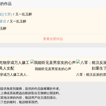
醉的作品
有人告诉她，她是祝家失散多年的孩子。
起[七零]
/
又一乱玉醉
有人把祝家的孩子和王家的孩子调包了。
童话
/
又一乱玉醉
玉醉
，又哭又闹，把王见秋平静的生活搅得乱七八糟。
查看全部作品
又恳切地看着她，想弥补二十多年的时光。
金祝天语讨厌她，恨她抢走了父母，和本该属于她的一切。
父祝母踌躇不安，而大哥祝风休强势闯入她的生活，坚定拉着她走出那泥
我能听见直男室友的心声
快穿：尤物穿成万人嫌工具人女配
她不是2岁不是12岁，
網提供無差別服務，提供的作品版權屬於作者。
友上傳或系統爬蟲自動抓取自互聯網公開資料。
秋早就过了期待他人的年龄。
應當地法律的內容，敬請用戶自主識別退出。
犯了您的權利，敬請聯系我們。
开假千金的手，用力抱紧她：“你是我女儿，我带你回家，只想让你开心啊