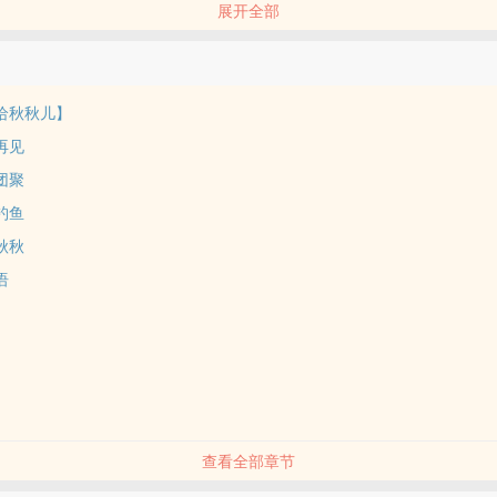
展开全部
命运错乱。
命运拨正。
献给秋秋儿】
休论公平。
于再见
友团聚
山钓鱼
十多年励志穷苦学生。
迹秋秋
语
只相信付出才会有得到。
，几进几出戒毒所；母亲暴躁易怒爱打牌，对她动辄打骂。
饭，此后申请补助，摆摊发传单，兼职打黑工，自己把自己拉扯起来。
查看全部章节
大学，学最好的专业，去科研，去努力生活。