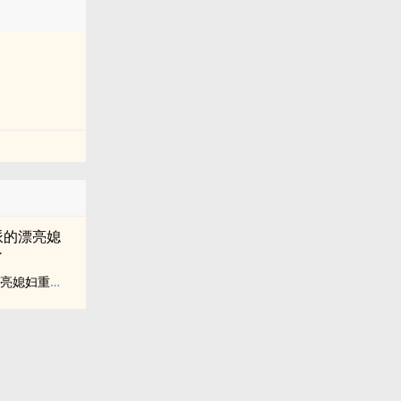
泞晦涩的过
八零：糙汉反派的漂亮媳妇重生了
。”