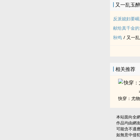
又一乱玉
可这个时候，
反派媳妇要崛
二十多年前，
献给真千金的
秋鸣
/
又一乱
祝家人找到她
祝父祝母小心
相关推荐
被调换的假千
夹在中间的祝
去。
王见秋不信，
本站面向全
作品均由網
22岁的王见
可能含不適
如無意中侵
但祝父祝母挥