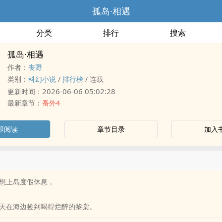
孤岛·相遇
分类
排行
搜索
孤岛·相遇
作者：
丧野
类别：
科幻小说
/
排行榜
/
连载
2026-06-06 05:02:28
更新时间：
最新章节：
番外4
即阅读
章节目录
加入
想上岛度假休息，
天在海边捡到喝得烂醉的黎棠。