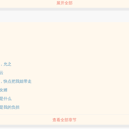
展开全部
症当天，
的男友兼未婚夫的出轨现场。
，也没有大闹，甚至觉得自己冷静地可怖。
片发给双方父母，
之，允之
烧云
岛屿散心，鬼使神差结识了谷雨。
祖，快点把我姐带走
家女婿
情是什么
次相遇。
不是我的负担
查看全部章节
“为什么半年来不联系我？”