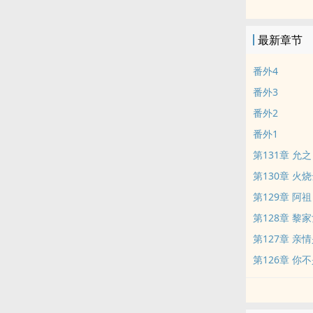
-
最新章节
黎棠确诊痴呆
番外4
撞见相恋7年
番外3
番外2
她不觉得难过
番外1
淡定地拍了照
第131章 允
第130章 火
接着随便到一
第129章 阿
第128章 黎
-
第127章 亲
半年后两人再
第126章 你
谷雨问黎棠：