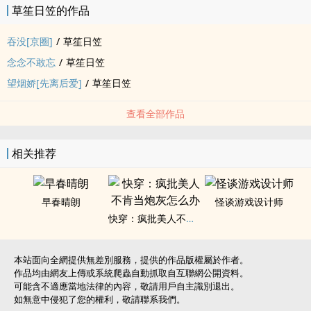
草笙日笠的作品
气，语气却有丝压迫感，“和他分。”
吞没[京圈]
/
草笙日笠
“跟我低个头，什么事儿都依你。”
念念不敢忘
/
草笙日笠
望烟娇[先离后爱]
/
草笙日笠
◆“爱你是我的批判词。”——赵曦亭。
查看全部作品
-
相关推荐
阅读小Tips：
1.【HE】【双处】【7岁年龄差】
早春晴朗
怪谈游戏设计师
快穿：疯批美人不肯当炮灰怎么办
2.古早味，【狗血】。有【强取豪夺】元素，有这个元素必定会涉及
不能避免的角色矛盾【高亮】，男主非良善【保真】，非甜文，非大
众口味。
本站面向全網提供無差別服務，提供的作品版權屬於作者。
作品均由網友上傳或系統爬蟲自動抓取自互聯網公開資料。
可能含不適應當地法律的內容，敬請用戶自主識別退出。
3.所有剧情为故事服务，人物三观不代表作者三观。
如無意中侵犯了您的權利，敬請聯系我們。