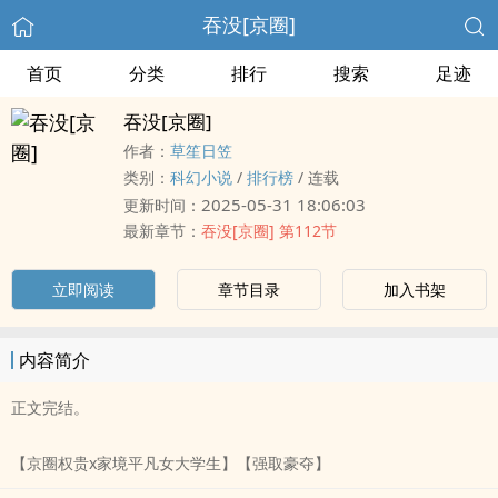
吞没[京圈]
首页
分类
排行
搜索
足迹
吞没[京圈]
作者：
草笙日笠
类别：
科幻小说
/
排行榜
/
连载
2025-05-31 18:06:03
更新时间：
最新章节：
吞没[京圈] 第112节
立即阅读
章节目录
加入书架
内容简介
正文完结。
【京圈权贵x家境平凡女大学生】【强取豪夺】