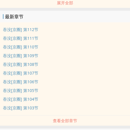
展开全部
孟秋第一次见赵曦亭时，是在他私人展厅，每一样藏品都价值不菲。
最新章节
她同好友低声玩笑，“这样好的镯子，就算是我的都不敢戴。”
吞没[京圈] 第112节
几天后她生日，这支镯子当真送到了她手上。
吞没[京圈] 第111节
吞没[京圈] 第110节
孟秋进入四九城公子哥的圈子纯属偶然，赵曦亭在里头众星捧月，也
吞没[京圈] 第109节
最低调。
吞没[京圈] 第108节
无人敢提他父母家世，圈外人以为他背景普通。
吞没[京圈] 第107节
吞没[京圈] 第106节
孟秋却知道他一处住处可听红墙黄瓦的晨钟。
吞没[京圈] 第105节
吞没[京圈] 第104节
但她不想纠缠不清。
吞没[京圈] 第103节
后来，她的异地恋男友陷入巨大的麻烦。
查看全部章节
赵曦亭听完，吸了一口烟，捻了，笑着瞧她，面上一如既往的好脾