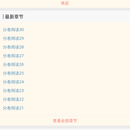
收起
最新章节
分卷阅读30
分卷阅读29
分卷阅读28
分卷阅读27
分卷阅读26
分卷阅读25
分卷阅读24
分卷阅读23
分卷阅读22
分卷阅读21
查看全部章节