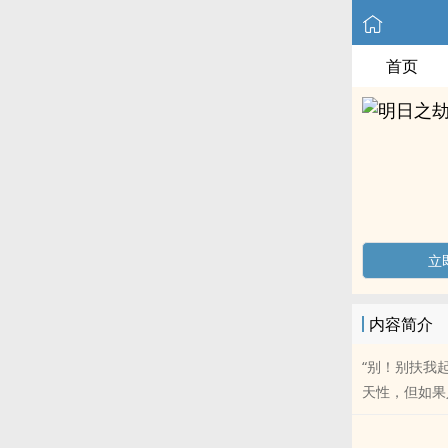
首页
立
内容简介
“别！别扶我
天性，但如果